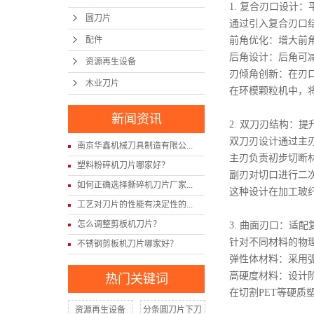
1. 复合刃口设计
圆刀片
通过引入复合刃口
配件
前角优化：增大前
后角设计：后角可
资源再生设备
刃倾角创新：在刃口
木业刀片
在环模颗粒机中，将
新闻资讯
2. 双刀刃结构：
双刀刃设计通过主
南京华鑫机械刀具制造有限公...
主刃负责初步切断
塑料粉碎机刀片哪家好？
副刃对切口进行二
如何正确选择撕碎机刀片厂家...
这种设计在加工玻纤
工艺对刀片的性能有决定性的...
怎么调整剪板机刀片？
3. 曲面刃口：适
针对不同材料的物
不锈钢剪板机刀片哪家好？
弹性体材料：采用
高硬度材料：设计
热门关键词
在切割PET等硬
资源再生设备
分条圆刀片下刀