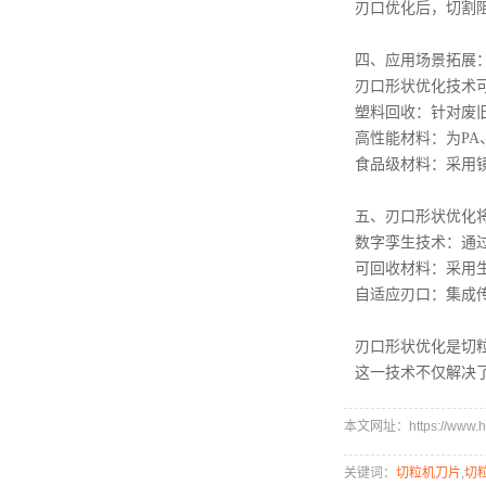
刃口优化后，切割阻
四、应用场景拓展
刃口形状优化技术
塑料回收：针对废
高性能材料：为PA
食品级材料：采用
五、刃口形状优化
数字孪生技术：通
可回收材料：采用
自适应刃口：集成
刃口形状优化是切
这一技术不仅解决
本文网址：https://www.hx
关键词：
切粒机刀片
,
切