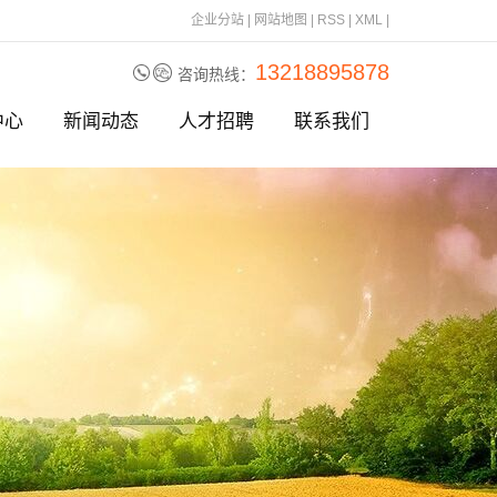
企业分站
|
网站地图
|
RSS
|
XML
|
13218895878
咨询热线：
中心
新闻动态
人才招聘
联系我们
刀片
公司动态
刀片
行业资讯
刀片
相关问题
刀
刀片
刀片
刀片
刀