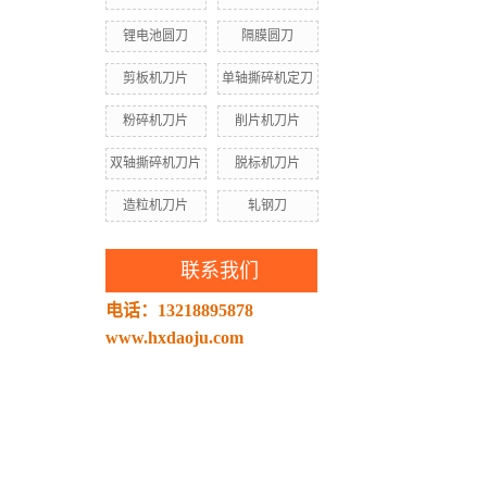
锂电池圆刀
隔膜圆刀
剪板机刀片
单轴撕碎机定刀
粉碎机刀片
削片机刀片
双轴撕碎机刀片
脱标机刀片
造粒机刀片
轧钢刀
联系我们
电话：13218895878
www.hxdaoju.com