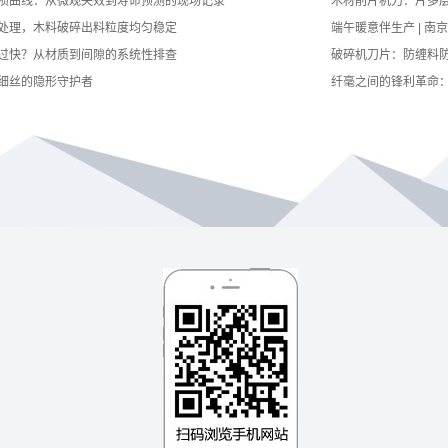
损曲线：从微观失效到寿命预测的现场记录
木材削片机刀：片多
处理，木料破碎出料粒度均匀稳定
端午暖意伴生产 | 
过快？从材质到间隙的系统性排查
破碎机刀片：防缠料
细丝的隐形守护者
纤毫之间的锋利革命