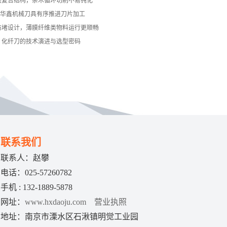
层复合结构，杂木循环切削不易钝化
南京华鑫机械刀具有序推进刀片加工
防堵设计，薄膜纤维类物料运行更顺畅
：化纤刀的技术演进与选型密码
联系我们
联系人：赵攀
电话：025-57260782
手机 : 132-1889-5878
网址：
www.hxdaoju.com
营业执照
地址：南京市溧水区石湫镇明觉工业园