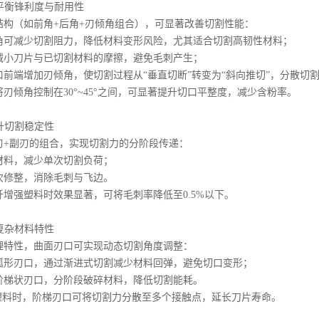
：平衡锋利度与耐用性
结构（如前角+后角+刃倾角组合），可显著改善切割性能：
角可减少切割阻力，降低材料变形风险，尤其适合切割高韧性材料；
减小刀片与已切割材料的摩擦，避免毛刺产生；
前端增加刃倾角，使切割过程从“垂直切断”转变为“斜向推切”，分散切
刃倾角控制在30°~45°之间，可显著提升切口平整度，减少含粉率。
提升切割稳定性
刃+副刃的组合，实现切割力的分阶段传递：
材料，减少单次切割负荷；
次修整，消除毛刺与飞边。
增强塑料时效果显著，可将毛刺率降低至0.5%以下。
配复杂材料特性
理特性，曲面刃口可实现动态切割角度调整：
弧形刃口，通过渐进式切割减少材料回弹，避免切口变形；
阶梯状刃口，分阶段破碎材料，降低切割能耗。
质塑料时，阶梯刃口可将切割力分散至多个接触点，延长刀片寿命。