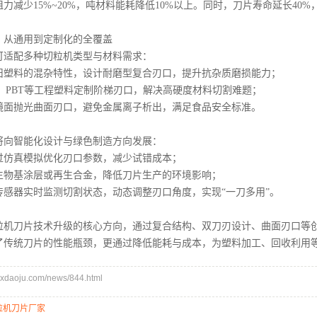
力减少15%~20%，吨材料能耗降低10%以上。同时，刀片寿命延长40
：从通用到定制化的全覆盖
可适配多种切粒机类型与材料需求：
旧塑料的混杂特性，设计耐磨型复合刃口，提升抗杂质磨损能力；
、PBT等工程塑料定制阶梯刃口，解决高硬度材料切割难题；
镜面抛光曲面刃口，避免金属离子析出，满足食品安全标准。
将向智能化设计与绿色制造方向发展：
过仿真模拟优化刃口参数，减少试错成本；
生物基涂层或再生合金，降低刀片生产的环境影响；
传感器实时监测切割状态，动态调整刃口角度，实现“一刀多用”。
粒机刀片技术升级的核心方向，通过复合结构、双刀刃设计、曲面刃口等
了传统刀片的性能瓶颈，更通过降低能耗与成本，为塑料加工、回收利用
daoju.com/news/844.html
粒机刀片厂家