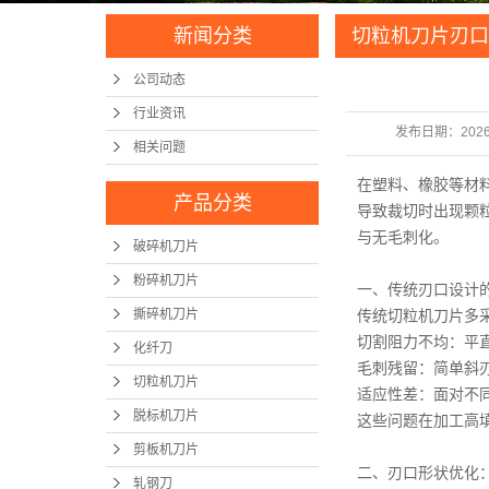
新闻分类
切粒机刀片刃口
均匀无毛刺新境
公司动态
行业资讯
发布日期：
2026
相关问题
在塑料、橡胶等材
产品分类
导致裁切时出现颗
与无毛刺化。
破碎机刀片
粉碎机刀片
一、传统刃口设计
撕碎机刀片
传统切粒机刀片多
切割阻力不均：平
化纤刀
毛刺残留：简单斜
切粒机刀片
适应性差：面对不
脱标机刀片
这些问题在加工高
剪板机刀片
二、刃口形状优化
轧钢刀