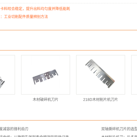
不卡料咬合稳定，提升出料均匀度并降低能耗
片：工业切削配件质量辨别方法
木材破碎机刀片
218D木材削片机刀片
废减容的锋利齿刃
双轴撕碎机刀片的选