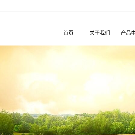
首页
关于我们
产品
公司简介
破碎机
认证与奖项
粉碎机
撕碎机
化纤
切粒机
脱标机
剪板机
轧钢