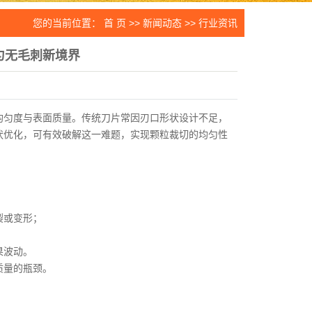
片
您的当前位置：
首 页
>>
新闻动态
>>
行业资讯
件
匀无毛刺新境界
生设备
刀片
均匀度与表面质量。传统刀片常因刃口形状设计不足，
状优化，可有效破解这一难题，实现颗粒裁切的均匀性
裂或变形；
果波动。
质量的瓶颈。