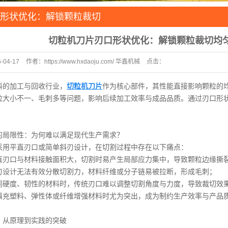
圆刀
形状优化：解锁颗粒裁切
配
界
切粒机刀片刃口形状优化：解锁颗粒裁切均
资源再
-04-17
作者：
https://www.hxdaoju.com/ 华鑫机械
点击：
木业
58
料的加工与回收行业，
切粒机刀片
作为核心部件，其性能直接影响颗粒的
粒大小不一、毛刺多等问题，影响后续加工效率与成品品质。通过刃口形
的局限性：为何难以满足现代生产需求？
采用平直刃口或简单斜刃设计，在切割过程中存在以下痛点：
直刃口与材料接触面积大，切割时易产生局部应力集中，导致颗粒边缘撕
刃设计无法有效分散切割力，材料纤维或分子链易被拉断，形成毛刺；
同硬度、韧性的材料时，传统刃口难以调整切割角度与力度，导致裁切效
填充塑料、弹性体或纤维增强材料时尤为突出，成为制约生产效率与产品
：从原理到实践的突破