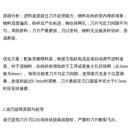
原因分析：进料速度超过刀片处理能力，物料在粉碎室内堆积堵塞；
物料湿度偏高，粉碎后产生粘连，糊住筛网孔；刀片与定刀间隙不均
匀，局部挤料；刀片严重磨损，刃口变钝，物料无法被及时切碎，形
成桥架。
优化方案：配备变频喂料器，根据主电机电流反馈自动调节进料速
度。对于湿物料，在粉碎前增加烘干工序或更换大孔径筛网（从2mm
换为4mm）。每班次检查刀片与定刀间隙，使用塞尺在多个位置测
量，差值和超过0.3mm时调整。刀片磨损至刃口圆弧半径大于0.5mm
时应安排修磨。
2.崩刃故障原因与处理
崩刃是指刀片刃口出现块状脱落或裂纹，严重时刀片断裂飞出。