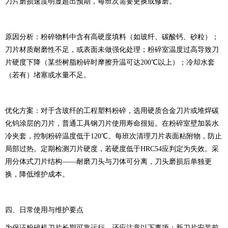
刀片磨损速度明显超出预期，每班次需要更换或修磨。
原因分析：粉碎物料中含有高硬度填料（如玻纤、碳酸钙、砂粒）；
刀片材质耐磨性不足，或表面未做强化处理；粉碎室温度过高导致刀
片硬度下降（某些树脂粉碎时摩擦升温可达200℃以上）；冷却水套
（若有）堵塞或水量不足。
优化方案：对于含玻纤的工程塑料粉碎，选用硬质合金刀片或堆焊碳
化钨涂层的刀片，普通工具钢刀片使用寿命很短。在粉碎室壁加装水
冷夹套，控制粉碎温度低于120℃。每班次清理刀片表面粘附物，防止
局部过热。定期检测刀片硬度，若硬度低于HRC54应判定为失效。采
用分体式刀片结构——耐磨刀头与刀体可分离，刀头磨损后单独更
换，降低维护成本。
四、日常使用与维护要点
为保证粉碎机刀片长期可靠运行，还应注意以下事项：新刀片安装前