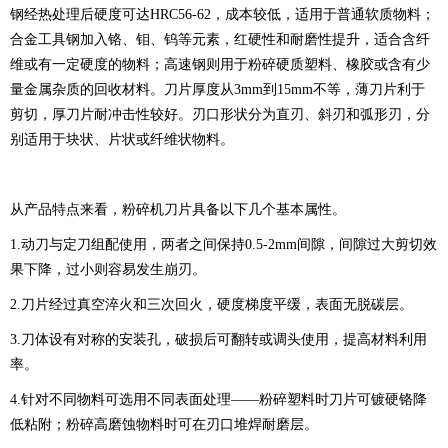
钢经热处理后硬度可达HRC56-62，成本较低，适用于普通软质物料；
合金工具钢加入铬、钼、钨等元素，红硬性和耐磨性提升，适合含纤
维或有一定硬度的物料；高速钢则用于粉碎硬质塑料、橡胶或含有少
量金属杂质的回收材料。刀片厚度从3mm到15mm不等，薄刀片利于
剪切，厚刀片耐冲击性较好。刃口形状分为直刃、斜刃和弧形刃，分
别适用于块状、片状或纤维状物料。
从产品特点来看，粉碎机刀片具备以下几个基本属性。
1.动刀与定刀组配使用，两者之间保持0.5-2mm间隙，间隙过大剪切效
果下降，过小则容易发生崩刃。
2.刀片经过真空淬火和三次回火，硬度梯度平缓，表面无脱碳层。
3.刀体设有对称的安装孔，破损后可翻转或调头使用，提高材料利用
率。
4.针对不同物料可选用不同表面处理——粉碎塑料时刀片可镀硬铬降
低粘附；粉碎高磨蚀物料时可在刃口堆焊耐磨层。