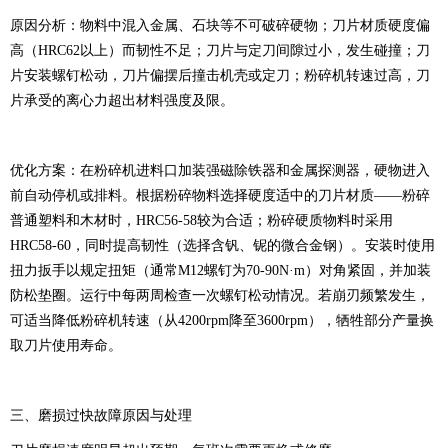
原因分析：
物料中混入金属、石块等不可破碎硬物；刀片材质硬度偏
高（HRC62以上）而韧性不足；刀片与定刀间隙过小，发生碰撞；刀
片安装螺钉松动，刀片偏摆后撞击机壳或定刀；粉碎机转速过高，刀
片承受的离心力超出材料强度及限。
优化方案：
在粉碎机进料口加装强磁除铁器和金属探测器，硬物进入
前自动停机或排料。根据粉碎物料选择硬度适中的刀片材质——粉碎
普通塑料和木材时，HRC56-58较为合适；粉碎硬质物料时采用
HRC58-60，同时提高韧性（选择含钒、铌的微合金钢）。安装时使用
扭力扳手以规定扭矩（通常M12螺钉为70-90N·m）对角紧固，并加装
防松垫圈。运行中每两周检查一次螺钉松动情况。若崩刃频繁发生，
可适当降低粉碎机转速（从4200rpm降至3600rpm），牺牲部分产量换
取刀片使用寿命。
三、磨损过快故障原因与处理