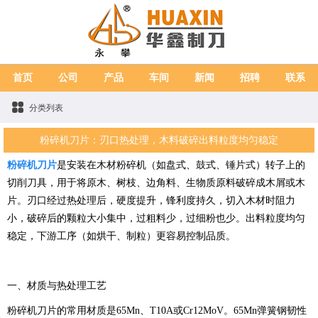
首页
公司
产品
车间
新闻
招聘
联系
分类列表
粉碎机刀片：刃口热处理，木料破碎出料粒度均匀稳定
粉碎机刀片
是安装在木材粉碎机（如盘式、鼓式、锤片式）转子上的
切削刀具，用于将原木、树枝、边角料、生物质原料破碎成木屑或木
片。刃口经过热处理后，硬度提升，锋利度持久，切入木材时阻力
小，破碎后的颗粒大小集中，过粗料少，过细粉也少。出料粒度均匀
稳定，下游工序（如烘干、制粒）更容易控制品质。
一、材质与热处理工艺
粉碎机刀片的常用材质是65Mn、T10A或Cr12MoV。65Mn弹簧钢韧性