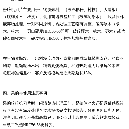
粉碎机刀片主要用于生物质燃料厂（破碎秸秆、树枝）、人造板厂
（破碎原木、板皮）、食用菌培养基加工（破碎硬杂木）、以及园林
废弃物处理。针对不同原料，热处理工艺略有调整。破碎软木（杨
木、松木），刃口硬度HRC56-58即可；破碎硬木（橡木、枣木）或含
砂石回收木料，硬度提到HRC60，并增加堆焊耐磨层。
在生物质颗粒厂，出料粒度均匀性直接影响成型机模具寿命。粒度不
均匀，粗颗粒压不出，细粉则烧模具。经过热处理刀片破碎的木屑，
粒度标准偏差小，客户反馈模具磨损周期延长15%。
四、采购与使用注意事项
采购粉碎机刀片时，问清楚热处理工艺。是整体淬火还是局部感应淬
火？有没有深冷处理？要求提供硬度检测报告，分别测刃口和刀体。
注意刃口硬度不是越高越好，HRC62以上容易崩，适合软木或轻载；
重载工况选HRC56-58更稳妥。