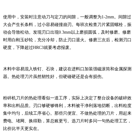
使用中，安装时注意动刀与定刀的间隙，一般调整为1-2mm。间隙过
大会产生长条料，过小容易碰撞崩刃。每班次检查刀片紧固螺栓，振
动会导致松动。发现刃口出现0.3mm以上磨损圆弧，及时修磨。修磨
时用白刚玉砂轮，充分冷却，防止刃口退火。修磨三次后，检测刃口
硬度，下降超过HRC3就要考虑报废。
木料中容易混入铁钉、石块，建议在进料口加装强磁滚筒和金属探测
器。热处理刀片虽然韧性好，但硬碰硬还是会有损伤。
粉碎机刀片的热处理看似一道工序，实际上决定了整台设备的破碎效
率和出料品质。刃口够硬够锋利，木料被干净利落地切断，出料粒度
集中均匀，后续工序省心。那些只便宜、不做热处理的刀片，用起来
费电、堵网、换得勤，算总账更亏。选刀片时多问一句热处理工艺，
比价比半天更实在。