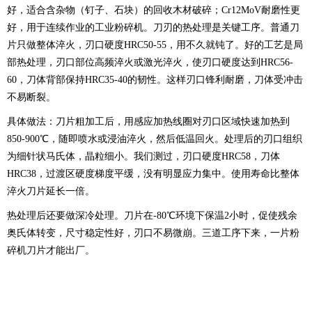
好，适合含杂物（钉子、石块）的回收木材破碎；Cr12MoV耐磨性更
好，用于连续作业的工业粉碎机。刀刃的热处理是关键工序。普通刀
片只做整体淬火，刃口硬度HRC50-55，用不久就钝了。好的工艺是局
部热处理，刃口部位高频淬火或激光淬火，使刃口硬度达到HRC56-
60，刀体背部保持HRC35-40的韧性。这样刃口锋利耐磨，刀体受冲击
不易断裂。
具体做法：刀片粗加工后，用感应加热线圈对刃口区域快速加热到
850-900℃，随即喷水或浸油淬火，然后低温回火。处理后的刃口组织
为细针状马氏体，晶粒细小。我们测过，刃口硬度HRC58，刀体
HRC38，过渡区硬度梯度平缓，没有明显应力集中。使用寿命比整体
淬火刀片延长一倍。
热处理后还要做深冷处理。刀片在-80℃环境下保温2小时，促使残余
奥氏体转变，尺寸稳定性好，刃口不易微崩。三道工序下来，一片粉
碎机刀片才能出厂。