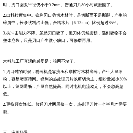
时，刃口圆弧半径仍小于0.2mm。普通刀片80小时就磨圆了。
2.出料粒度集中。锋利刃口剪切木材时，是切断而不是撕裂，产生的
碎屑中，长条状料占比低，合格木片（6-12mm）比例超过85%。
3.抗冲击能力不降。虽然刃口硬了，但刀体仍然柔韧，遇到硬物不会
整体崩裂，只是刃口产生微小缺口，可修磨再用。
木料加工厂直观的感受是：筛网不堵了。
1.刃口钝的时候，粉碎机是靠挤压和摩擦将木材磨碎，产生大量细
粉，容易堵塞筛网。锋利的热处理刀片以剪切为主，细粉量减少30%
以上，筛网通畅，产量自然提高。同时电机电流稳定，不会忽高忽
低。
2.更换频次降低。普通刀片两周修一次，热处理刀片一个半月才需要
磨。
三、应用场景