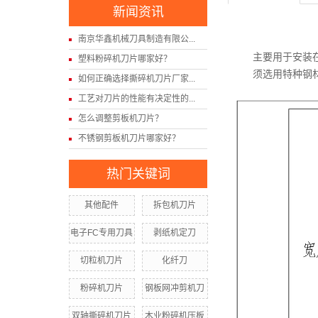
新闻资讯
南京华鑫机械刀具制造有限公...
主要用于安装
塑料粉碎机刀片哪家好？
须选用特种钢
如何正确选择撕碎机刀片厂家...
工艺对刀片的性能有决定性的...
怎么调整剪板机刀片？
不锈钢剪板机刀片哪家好？
热门关键词
其他配件
拆包机刀片
电子FC专用刀具
剥纸机定刀
切粒机刀片
化纤刀
粉碎机刀片
钢板网冲剪机刀
双轴撕碎机刀片
木业粉碎机压板