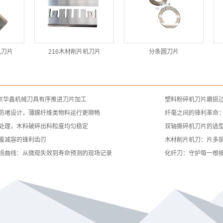
机刀片
216木材削片机刀片
分条圆刀片
南京华鑫机械刀具有序推进刀片加工
塑料粉碎机刀片磨损
防堵设计，薄膜纤维类物料运行更顺畅
纤毫之间的锋利革命
处理，木料破碎出料粒度均匀稳定
双轴撕碎机刀片的选
废减容的锋利齿刃
木材削片机刀：片多
损曲线：从微观失效到寿命预测的现场记录
化纤刀：守护每一根