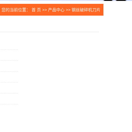
片
您的当前位置：
首 页
>>
产品中心
>>
钢丝破碎机刀片
件
生设备
刀片