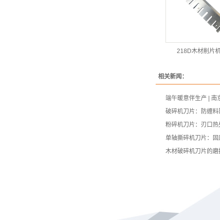
218D木材削片
相关新闻：
端午暖意伴生产 | 
破碎机刀片：防缠料
粉碎机刀片：刃口热
单轴撕碎机刀片：固
木材破碎机刀片的磨