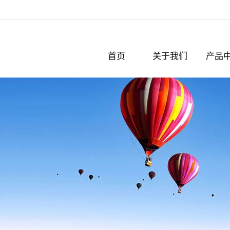
首页
关于我们
产品
公司简介
破碎机
认证与奖项
粉碎机
撕碎机
化纤
切粒机
脱标机
剪板机
轧钢