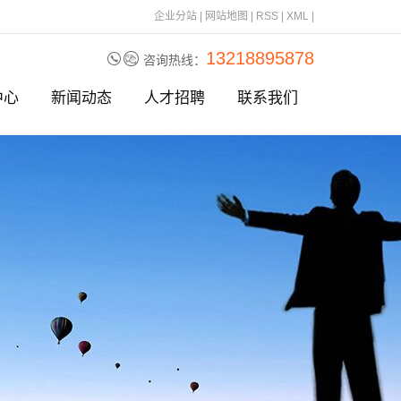
企业分站
|
网站地图
|
RSS
|
XML
|
13218895878
咨询热线：
中心
新闻动态
人才招聘
联系我们
刀片
公司动态
刀片
行业资讯
刀片
相关问题
刀
刀片
刀片
刀片
刀