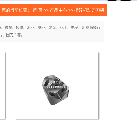
片
您的当前位置：
首 页
>>
产品中心
>>
撕碎机动刀刀架
件
收、橡塑、轻纺、木业、纸业、冶金、化工、电子、新能源等行
生设备
片、圆刀片等。
刀片