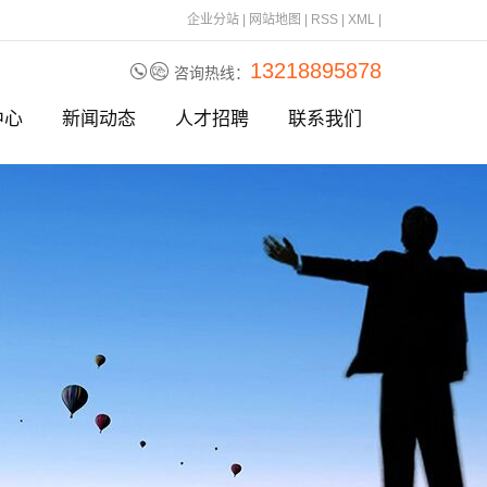
企业分站
|
网站地图
|
RSS
|
XML
|
13218895878
咨询热线：
中心
新闻动态
人才招聘
联系我们
刀片
公司动态
刀片
行业资讯
刀片
相关问题
刀
刀片
刀片
刀片
刀