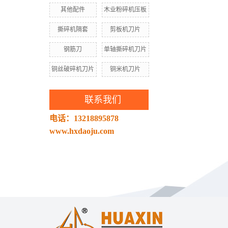
其他配件
木业粉碎机压板
撕碎机隔套
剪板机刀片
钢筋刀
单轴撕碎机刀片
铜丝破碎机刀片
铜米机刀片
联系我们
电话：13218895878
www.hxdaoju.com