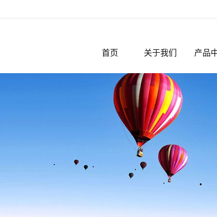
首页
关于我们
产品
公司简介
破碎机
认证与奖项
粉碎机
撕碎机
化纤
切粒机
脱标机
剪板机
轧钢