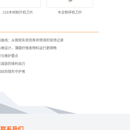
216木材削片机刀片
木业粉碎机刀片
损曲线：从微观失效到寿命预测的现场记录
防堵设计，薄膜纤维类物料运行更顺畅
型与维护要点
废减容的锋利齿刃
细丝的隐形守护者
联系我们