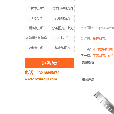
削片机刀片
双轴撕碎机刀片
其他配件
剥纸机定刀
本文网址：https://www.hx
撕碎机刀片
分条圆刀片上刀
双轴撕碎机隔套
木业刀片
关键词：
粉碎机刀片
造粒机刀片
锂电池圆刀
上一篇：
第四届中国聚酯
下一篇：
工艺对刀片的
联系我们
最近浏览：
电话：13218895878
www.hxdaoju.com
相关产品：