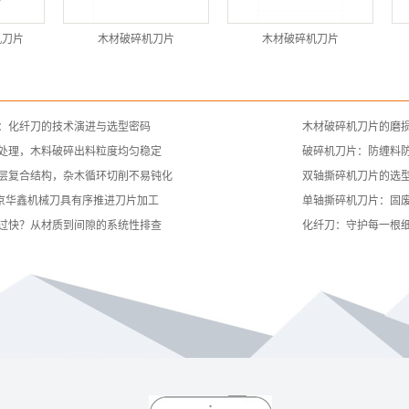
机刀片
木材破碎机刀片
木材破碎机刀片
：化纤刀的技术演进与选型密码
木材破碎机刀片的磨
处理，木料破碎出料粒度均匀稳定
破碎机刀片：防缠料
层复合结构，杂木循环切削不易钝化
双轴撕碎机刀片的选
南京华鑫机械刀具有序推进刀片加工
单轴撕碎机刀片：固
过快？从材质到间隙的系统性排查
化纤刀：守护每一根