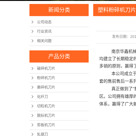
新闻分类
塑料粉碎机刀片
公司动态
行业资讯
发布日期：
20
相关问题
南京华鑫机械刀
产品分类
均建立了长期稳定
多销的原则，赢得
破碎机刀片
本公司成立于20
粉碎机刀片
套的售前售后一系
撕碎机刀片
真正做到了“售后
区。公司拥有雄厚
化纤刀
体系，赢得了广大
切粒机刀片
脱标机刀片
剪板机刀片
轧钢刀