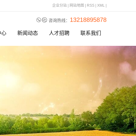
企业分站
|
网站地图
|
RSS
|
XML
|
13218895878
咨询热线：
中心
新闻动态
人才招聘
联系我们
刀片
公司动态
刀片
行业资讯
刀片
相关问题
刀
刀片
刀片
刀片
刀