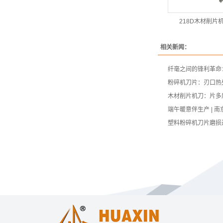
218D木材削片
相关新闻：
纤毫之间的锋利革命
粉碎机刀片：刃口热
木材削片机刀：片多
端午暖意伴生产 | 
塑料粉碎机刀片磨损