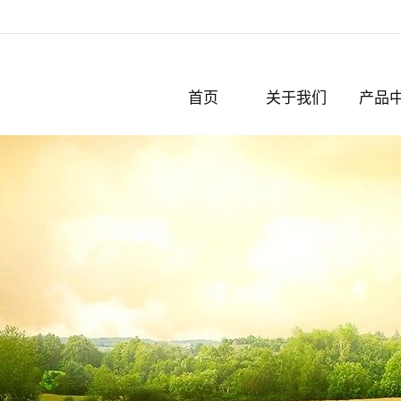
首页
关于我们
产品
公司简介
破碎机
认证与奖项
粉碎机
撕碎机
化纤
切粒机
脱标机
剪板机
轧钢