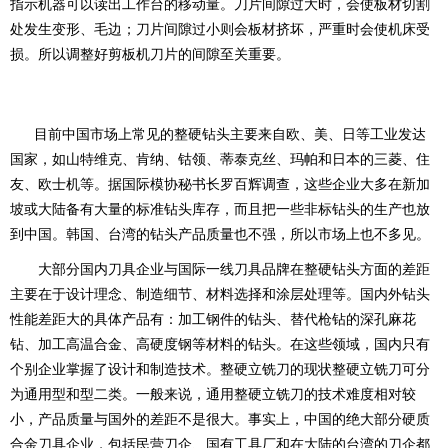
指示机器可以读出工作台的移动量。刀片间隙过大时，会使板材切割
处发生变形、毛边；刀片间隙过小则会板材挤坏，严重时会使机床受
损。所以调整好剪板机刀片的间隙至关重要。
目前中国市场上常见的整硬钻头主要来自欧、美、日等工业发达
国家，如山特维克、肯纳、钴领、蒂泰克丝、玛帕和日本的三菱、住
友、欧士机等。据国际模协秘书长罗百辉调查，这些企业大多在新加
坡或大陆备有大量的标准钻头库存，而且把一些非标钻头的生产也放
到中国。韩国、台湾的钻头产品质量也不强，所以市场上也不多见。
大部分国内刀具企业与国际一线刀具品牌在整硬钻头方面的差距
主要在于设计理念、制造细节、材料选择和涂层处理等。国内外钻头
性能差距大的具体产品有：加工钢件的钻头、替代枪钻的深孔麻花
钻、加工高温合金、高硬度钢等材料的钻头。在这些领域，国内只有
个别企业掌握了设计和制造技术。整硬立铣刀的现状整硬立铣刀可分
为通用型和型二类。一般来说，通用整硬立铣刀的技术难度相对较
小，产品质量与国外的差距不是很大。事实上，中国的绝大部分硬质
合金刀具企业，包括民营刀企、国有工具厂和在大陆的台湾的刀企都