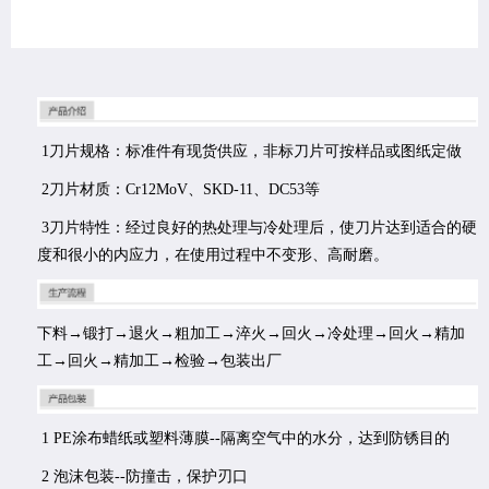
1刀片规格：标准件有现货供应，非标刀片可按样品或图纸定做
2刀片材质：Cr12MoV、SKD-11、DC53等
3刀片特性：经过良好的热处理与冷处理后，使刀片达到适合的硬
度和很小的内应力，在使用过程中不变形、高耐磨。
下料→锻打→退火→粗加工→淬火→回火→冷处理→回火→精加
工→回火→精加工→检验→包装出厂
1 PE涂布蜡纸或塑料薄膜--隔离空气中的水分，达到防锈目的
2 泡沫包装--防撞击，保护刃口