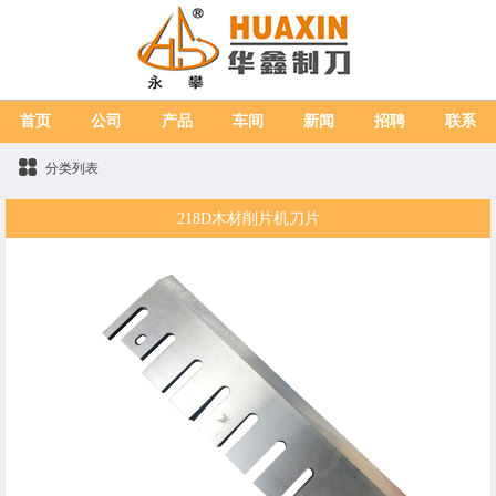
首页
公司
产品
车间
新闻
招聘
联系
分类列表
218D木材削片机刀片