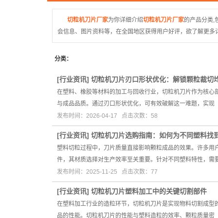
切粒机刀片厂家
为你详细介绍
切粒机刀片厂家
的产品分类,
会信息、图片资料等，在全国地区获得用户好评，欲了解更多详
分类：
[
行业资讯
]
切粒机刀片刃口形状优化：解锁颗粒裁切
在塑料、橡胶等材料的加工与回收行业，切粒机刀片作为核心
与成品品质。通过刃口形状优化，可有效破解这一难题，实现
发布时间：2026-04-17 点击次数：58
[
行业资讯
]
切粒机刀片选购指南：如何为不同塑料找
塑料切粒过程中，刀片质量直接影响颗粒成品的效果。许多用
件，其材质选择对生产效率至关重要。针对不同塑料特性，需
发布时间：2025-11-25 点击次数：77
[
行业资讯
]
切粒机刀片塑料加工中的关键切割部件
在塑料加工行业的造粒环节，切粒机刀片是实现物料切割成型
品的性能。切粒机刀片的性能与塑料造粒的效率、颗粒质量密