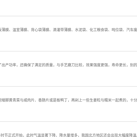
板薄膜、温室薄膜、背心袋薄膜、滴灌带薄膜、水泥袋、化工粮食袋、吨位袋、汽车
了出产功率，还确保了满足的质量，与手艺磨刀比较，效果强度更强，寿命更长，别
用矮脚黄青菜与咸肉片、香肠片或是板鸭丁，再剁上一些生姜粒与糯米一起煮的，十
冬时节正式开始，此时气温显著下降、降水量增多，我国北方地区还会出现大幅度降温