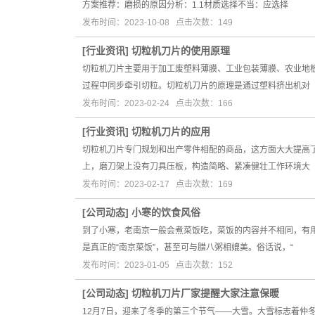
方案推荐：磨损的原因分析：1.1材质选择不当：应选择
发布时间：2023-10-08 点击次数：149
[
行业资讯
]
切粒机刀片的使用原理
切粒机刀片主要用于加工废塑料薄膜、工业包装薄膜、农业地
过程中同步牵引切粒。切粒机刀片的原理是通过塑料挤出机对
发布时间：2023-02-24 点击次数：166
[
行业资讯
]
切粒机刀片的应用
切粒机刀片专门规划和出产零件相配的商品，这方面大大提高
上，磨刀架上没有刀具压板，构造简略、紧凑健壮工作环境大
发布时间：2023-02-17 点击次数：169
[
公司动态
]
小寒的饮食风俗
到了小寒，老南京一般会煮菜饭吃，菜饭的内容并不相同，有
是真正的“南京菜饭”，甚至可与腊八粥相媲美。俗话说，“
发布时间：2023-01-05 点击次数：152
[
公司动态
]
切粒机刀片厂家提醒大家注意保暖
12月7日，迎来了冬季的第三个节气——大雪。大雪标志着仲