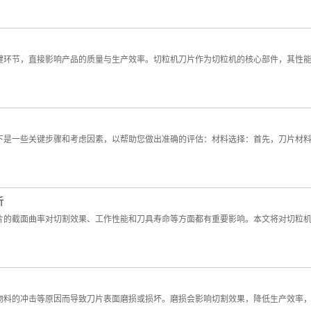
键环节，直接影响产品的质量与生产效率。切粒机刀片作为切粒机的核心部件，其性
下是一些关键步骤和考虑因素，以帮助您做出准确的评估：材料选择：首先，刀片材
析
片的截面曲率对切割效果、工作性能和刀具寿命等方面都有重要影响。本文将对切粒
物料的冲击等原因而导致刀片表面磨损或损坏。磨损会影响切割效果，降低生产效率