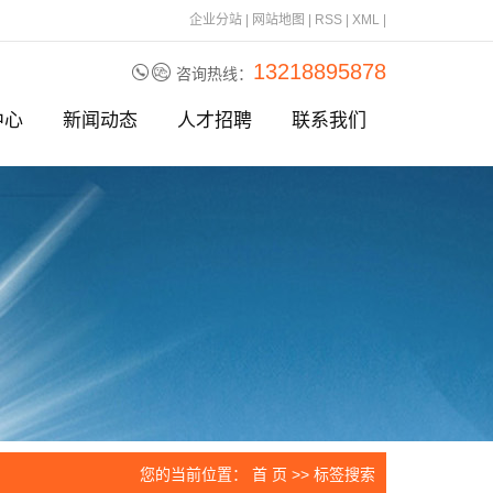
企业分站
|
网站地图
|
RSS
|
XML
|
13218895878
咨询热线：
中心
新闻动态
人才招聘
联系我们
刀片
公司动态
刀片
行业资讯
刀片
相关问题
刀
刀片
刀片
刀片
刀
您的当前位置：
首 页
>> 标签搜索