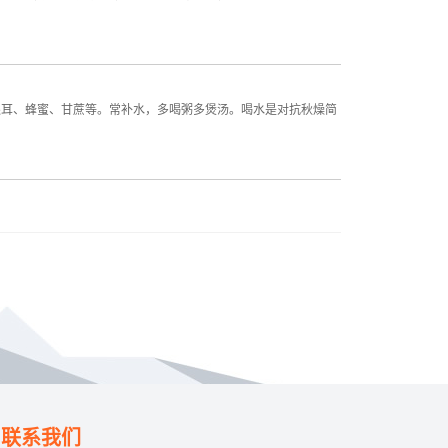
银耳、蜂蜜、甘蔗等。常补水，多喝粥多煲汤。喝水是对抗秋燥简
联系我们