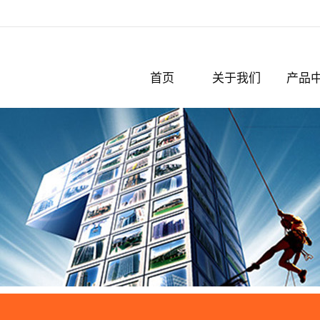
首页
关于我们
产品
公司简介
破碎机
认证与奖项
粉碎机
撕碎机
化纤
切粒机
脱标机
剪板机
轧钢