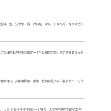
废塑料、盆、洗发水、桶、饮料瓶、家具、日用品等。在回收造粒
的切粒机座上经过支持固定一个导轨和磨刀架，磨刀架安装在导轨
分香鲜可口。其中矮脚黄、香肠、板鸭都是南京的著名特产，可谓
。“大雪”是反映气候特征的一个节气，大雪节气天气的特点是气