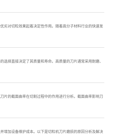
能优劣对切粒效果起着决定性作用。随着高分子材料行业的快速发
料的选择直接决定了其质量和寿命。高质量的刀片通常采用耐磨、
机刀片的截面曲率在切割过程中的作用进行分析。截面曲率影响刀
，并增加设备维护成本。以下是切粒机刀片磨损的原因分析及解决