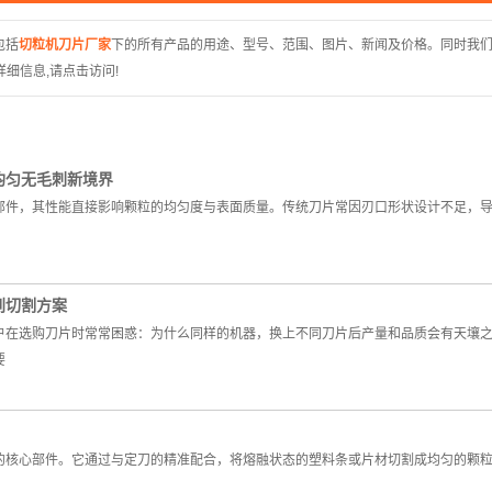
圆刀
包括
切粒机刀片厂家
下的所有产品的用途、型号、范围、图片、新闻及价格。同时我
配
细信息,请点击访问!
资源再
木业
均匀无毛刺新境界
部件，其性能直接影响颗粒的均匀度与表面质量。传统刀片常因刃口形状设计不足，
到切割方案
户在选购刀片时常常困惑：为什么同样的机器，换上不同刀片后产量和品质会有天壤
要
的核心部件。它通过与定刀的精准配合，将熔融状态的塑料条或片材切割成均匀的颗