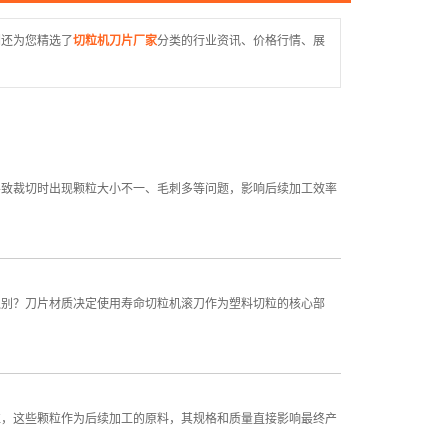
片
们还为您精选了
切粒机刀片厂家
分类的行业资讯、价格行情、展
件
生设备
刀片
导致裁切时出现颗粒大小不一、毛刺多等问题，影响后续加工效率
之别？刀片材质决定使用寿命切粒机滚刀作为塑料切粒的核心部
粒，这些颗粒作为后续加工的原料，其规格和质量直接影响最终产