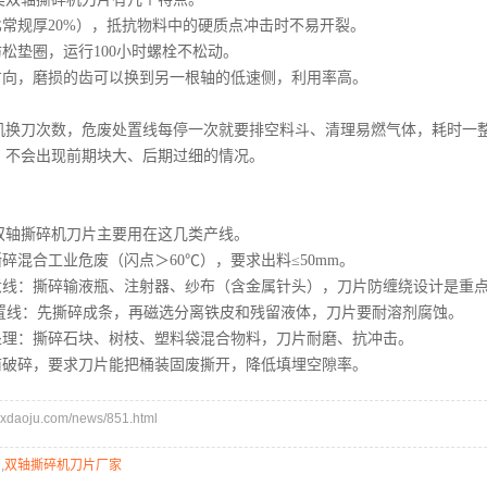
比常规厚20%），抵抗物料中的硬质点冲击时不易开裂。
防松垫圈，运行100小时螺栓不松动。
换方向，磨损的齿可以换到另一根轴的低速侧，利用率高。
机换刀次数，危废处置线每停一次就要排空料斗、清理易燃气体，耗时一
，不会出现前期块大、后期过细的情况。
双轴撕碎机刀片主要用在这几类产线。
撕碎混合工业危废（闪点＞60℃），要求出料≤50mm。
蒸煮线：撕碎输液瓶、注射器、纱布（含金属针头），刀片防缠绕设计是重
处置线：先撕碎成条，再磁选分离铁皮和残留液体，刀片要耐溶剂腐蚀。
预处理：撕碎石块、树枝、塑料袋混合物料，刀片耐磨、抗冲击。
实前破碎，要求刀片能把桶装固废撕开，降低填埋空隙率。
daoju.com/news/851.html
片
,
双轴撕碎机刀片厂家