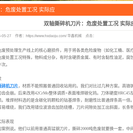
圆刀
：危废处置工况 实际应
配
双轴撕碎机刀片：危废处置工况 实际
资源再
-05-27
作者：
https://www.hxdaoju.com/ 华鑫机械
点击：
木业
40
危废预处理生产线上的核心磨损件，用于将各类危险废物（如化工桶、医
危废处置工况特殊，物料成分杂，有时含硬质金属、有时含黏性油泥，腐
少次。
求
撕碎机刀片
，材质不能照搬普通回收站用的。我们对比过几种方案。高铬铸
齿会崩。后来改用42CrMo整体调质+表面堆焊碳化钨。刀体硬度HRC45
抗磨损。堆焊材料选的是含碳化钨颗粒的钴基焊条，耐磨性比普通焊条高一
容易缠绕，我们改用错位波浪齿加防绕槽，刀片间隙处加工出斜面，长条
实际表现
的案例说。他们以前用普通高锰钢刀片，撕碎2000吨危废就要换一套，