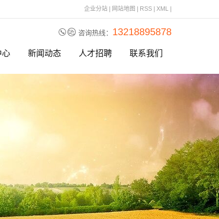
企业分站
|
网站地图
|
RSS
|
XML
|
13218895878
咨询热线：
中心
新闻动态
人才招聘
联系我们
刀片
公司动态
刀片
行业资讯
刀片
相关问题
刀
刀片
刀片
刀片
刀