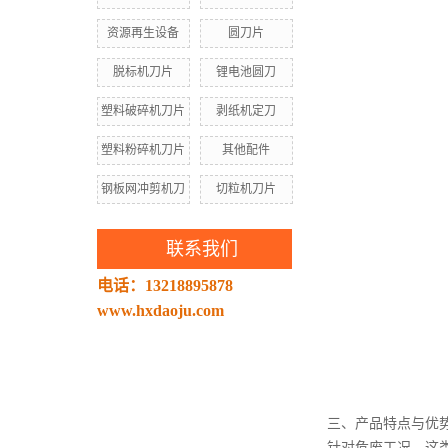
资源再生设备
圆刀片
脱标机刀片
锂电池圆刀
塑料破碎机刀片
剥纸机定刀
塑料粉碎机刀片
其他配件
钢板网冲剪机刀
切粒机刀片
联系我们
电话：13218895878
www.hxdaoju.com
三、产品特点与优
针对危废工况，这