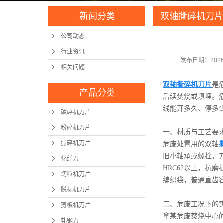
新闻分类
双轴撕碎机刀片
用效果
公司动态
行业资讯
发布日期：
2026
相关问题
双轴撕碎机刀片
是
产品分类
后续焚烧或填埋。
线能开多久、停多
破碎机刀片
粉碎机刀片
一、材质与工艺要
撕碎机刀片
危废处置用的双轴
旧小轴承或螺栓，刀
化纤刀
HRC62以上，
切粒机刀片
编织袋，普通直齿
脱标机刀片
二、危废工况下的
剪板机刀片
拿某危废焚烧中心
轧钢刀