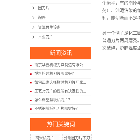
个磨平，有的崩掉半
圆刀片
剂）、油泥沾染的
配件
利，能切断而不是
资源再生设备
另一个例子是化工
木业刀片
普通刀片两周磨秃
次破碎，炉膛温度
新闻资讯
南京华鑫机械刀具制造有限公...
塑料粉碎机刀片哪家好？
如何正确选择撕碎机刀片厂家...
工艺对刀片的性能有决定性的...
怎么调整剪板机刀片？
不锈钢剪板机刀片哪家好？
热门关键词
铜米机刀片
分条圆刀片下刀