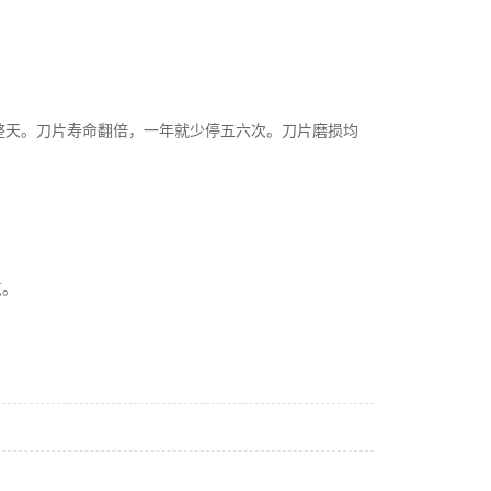
整天。刀片寿命翻倍，一年就少停五六次。刀片磨损均
点。