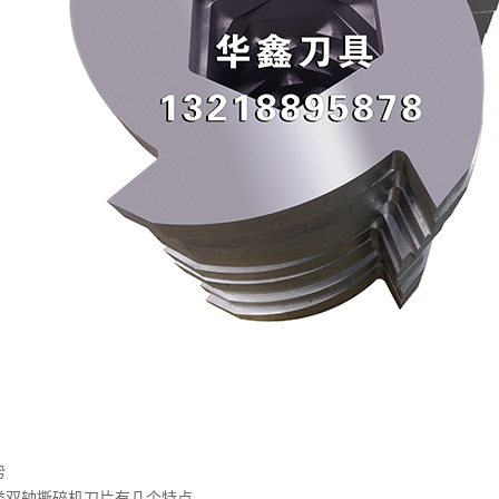
势
类双轴撕碎机刀片有几个特点。