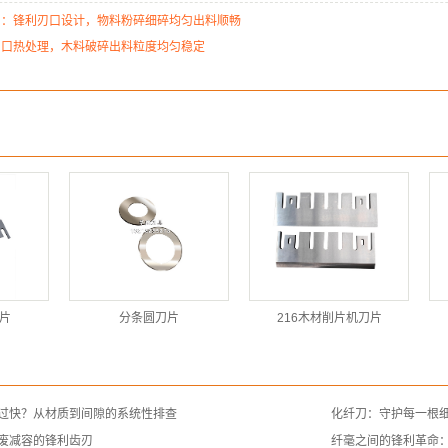
片：锋利刃口设计，物料粉碎细碎均匀出料顺畅
刃口热处理，木料破碎出料粒度均匀稳定
片
分条圆刀片
216木材削片机刀片
过快？从材质到间隙的系统性排查
化纤刀：守护每一根
废减容的锋利齿刃
纤毫之间的锋利革命