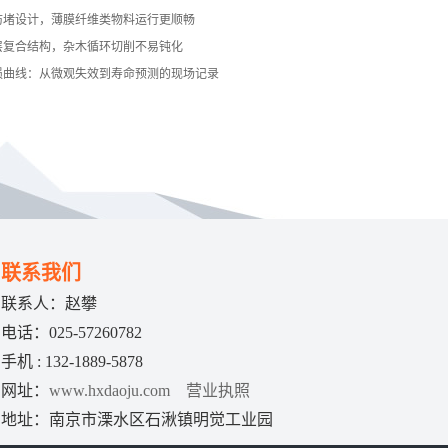
防堵设计，薄膜纤维类物料运行更顺畅
层复合结构，杂木循环切削不易钝化
损曲线：从微观失效到寿命预测的现场记录
联系我们
联系人：赵攀
电话：025-57260782
手机 : 132-1889-5878
网址：
www.hxdaoju.com
营业执照
地址：南京市溧水区石湫镇明觉工业园