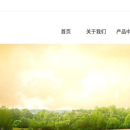
首页
关于我们
产品
公司简介
破碎机
认证与奖项
粉碎机
撕碎机
化纤
切粒机
脱标机
剪板机
轧钢