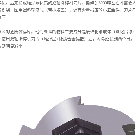
边。后来换成堆焊碳化钨的双轴撕碎机刀片，撕碎到6000吨左右才需要大
编织袋、医用塑料输液瓶（带橡胶盖）、还有少量报废的小五金件。刀片
挤压。
园区的危废暂存库。他们处理的物料主要成分是废催化剂载体（氧化铝球
。使用双轴撕碎机刀片（堆焊层+硬质合金镶嵌）后，寿命延长到两个月。
波动明显减小。