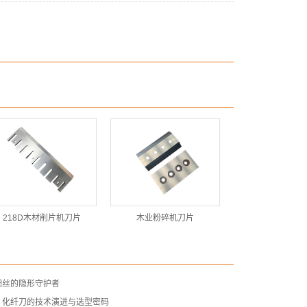
218D木材削片机刀片
木业粉碎机刀片
细丝的隐形守护者
：化纤刀的技术演进与选型密码