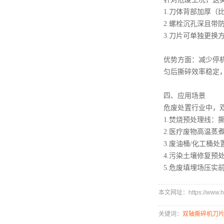
1.刀体背部加厚（
2.螺栓沉孔深且带
3.刀片可单独更
优势方面：减少停
匀后撕碎效率稳定
四、应用场景
危废处置行业中，
1.焚烧预处理线：
2.医疗废物高温
3.废油桶/化工桶
4.污染土壤修复
5.危废填埋场压
本文网址：https://www.hx
关键词：
双轴撕碎机刀