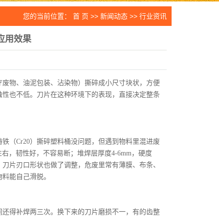
片
您的当前位置：
首 页
>>
新闻动态
>>
行业资讯
件
应用效果
生设备
刀片
疗废物、油泥包装、沾染物）撕碎成小尺寸块状，方便
蚀性也不低。刀片在这种环境下的表现，直接决定整条
铁（Cr20）撕碎塑料桶没问题，但遇到物料里混进废
左右，韧性好，不容易断；堆焊层厚度4-6mm，硬度
倍。刀片刃口形状也做了调整，危废里常有薄膜、布条、
物料能自己滑脱。
中间还得补焊两三次。换下来的刀片磨损不一，有的齿整