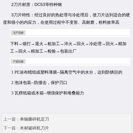
2刀片材质：DC53等特种钢
3刀片特性：经过良好的热处理与冷处理后，使刀片达到适合的硬
度和很小的内应力，在使用过程中不变形、高耐磨，粉料效率高
下料→锻打→退火→粗加工→淬火→回火→冷处理→回火→精加
工→回火→精加工→检验→包装出厂
1 PE涂布蜡纸或塑料薄膜--隔离空气中的水分，达到防锈目的
2 泡沫包装--防撞击，保护刃口
3 瓦楞纸箱或木箱--增强保护和堆叠能力
上一篇：
单轴撕碎机定刀
下一篇：
木材破碎机刀片